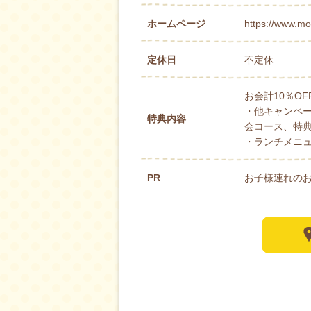
ホームページ
https://www.mo
定休日
不定休
お会計10％OF
・他キャンペ
特典内容
会コース、特
・ランチメニ
PR
お子様連れのお