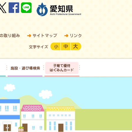
Twitter
Facebook
LINEで送る
愛知県公式Webサイト
ジ
愛知県の取り組み
サイトマップ
リンク
文字サイズ
小
中
大
イベント情報
施設・遊び場検索
子育て優待 はぐみんカード